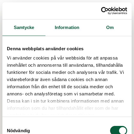
Samtycke
Information
Om
Skapa konto
Denna webbplats använder cookies
Skapa ditt Vita Arkiv genom att godkänna
användarvillkoren. Verifiera dig sedan med
Vi använder cookies på vår webbsida för att anpassa
BankID.
innehållet och annonserna till användarna, tillhandahålla
funktioner för sociala medier och analysera vår trafik. Vi
vidarebefordrar även sådana cookies och annan
information från din enhet till de sociala medier och
(länk till annan webbplats
Jag godkänner
användarvillkoren
samt
har läst och förstår att Begravningsbyrå
annons- och analysföretag som vi samarbetar med.
Momento Aktiebolag behandlar mina
Dessa kan i sin tur kombinera informationen med annan
personuppgifter när jag använder tjänsten i
(länk till annan webbplats)
enlighet med
integritetspolicyn
.
information som du har tillhandahållit eller som de har
samlat in när du har använt deras tjänster.
Samtyckesval
Verifiera dig med:
Nödvändig