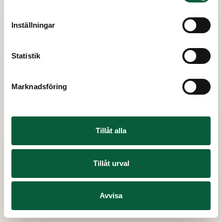
BankID på
den här
enheten
Inställningar
BankID på
en annan
enhet
Statistik
Till Vita Arkivets startsida
Marknadsföring
Har du redan ett konto? Logga in här!
Tillåt alla
Vita Arkivet utan BankID
Om BankID
Tillåt urval
Avvisa