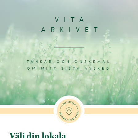
VITA
ARKIVET
TANKAR OCH ÖNSKEMÅL
OM MITT SISTA AVSKED
Välj din lokala